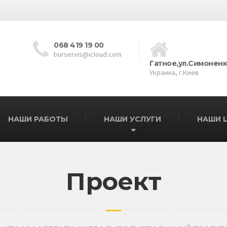
068 419 19 00
burservis@icloud.com
Гатное,ул.Симоненк
Украина, г.Киев
НАШИ РАБОТЫ
НАШИ УСЛУГИ
НАШИ 
Проект